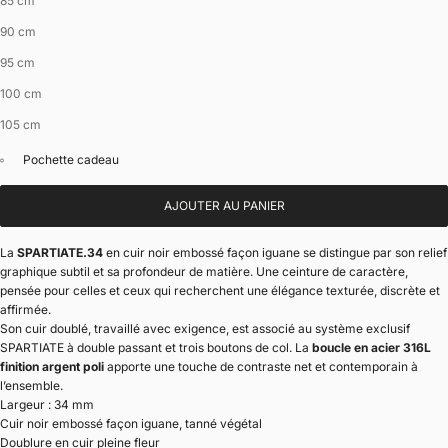
85 cm
90 cm
95 cm
100 cm
105 cm
Pochette cadeau
AJOUTER AU PANIER
La
SPARTIATE.34
en cuir noir embossé façon iguane se distingue par son relief
graphique subtil et sa profondeur de matière. Une ceinture de caractère,
pensée pour celles et ceux qui recherchent une élégance texturée, discrète et
affirmée.
Son cuir doublé, travaillé avec exigence, est associé au système exclusif
SPARTIATE à double passant et trois boutons de col. La
boucle en acier 316L
finition argent poli
apporte une touche de contraste net et contemporain à
l’ensemble.
Largeur : 34 mm
Cuir noir embossé façon iguane, tanné végétal
Doublure en cuir pleine fleur