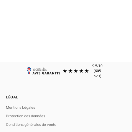
SPARTIATE.34
SPARTIATE.34
Ceinture camel homme foulonné
Ceinture homme cuir noir foulonné
Prix de vente
Prix de vente
€210.00
€210.00
LÉGAL
Mentions Légales
Protection des données
Conditions générales de vente