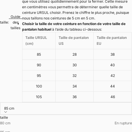
que vous utilisez quotidiennement pour la fermer. Cette mesure
en centimètres vous permettra de déterminer quelle taille de
ceinture URSUL choisir. Prenez le chiffre le plus proche, puisque
Guide
nous taillons nos ceintures de 5 cm en 5 cm.
taille:
des
Choisir la taille de votre ceinture en fonction de votre taille de
tailles
pantalon habituel
à l’aide du tableau ci-dessous:
Taille URSUL
Taille de pantalon
Taille de pantalon
(cm)
US
EU
85
28
38
90
30
40
95
32
42
100
34
44
105
36
46
85 cm
taille
80 cm
En rupture