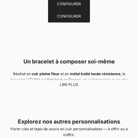
La femme Ursul
CONFIGURER
U'TURN TRIPLE
CONFIGURER
Un bracelet à composer soi-même
Réalisé en
cuir pleine fleur
et en
métal traité haute résistance
, le
bracelet U’TURN est
fabriqué en France
, en collaboration avec des
LIRE PLUS
artisans maroquiniers. Il se décline en
simple, double ou triple tour
,
pour un porté discret ou plus affirmé.
Le
fermoir demi-jonc
, signature Ursul, se décline en
quatre finitions
: or
mat, argent mat, noir profond ou gun. Ce design épuré, pensé dans les
moindres détails, se porte aussi bien par un homme que par une femme.
Personnalisez votre bracelet dans les
Explorez nos autres personnalisations
Porte-clés et tapis de souris en cuir personnalisables — à offrir ou à
moindres détails
s’offrir.