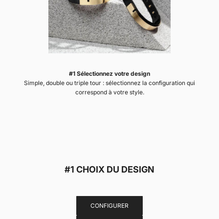
#1 Sélectionnez votre design
Simple, double ou triple tour : sélectionnez la configuration qui
correspond à votre style.
Aller à l'élément 1
Aller à l'élément 2
Aller à l'élément 3
Aller à l'élément 4
#1 CHOIX DU DESIGN
La version unisexe
U'TURN SIMPLE
Le standard de l'homme
CONFIGURER
U'TURN TWICE