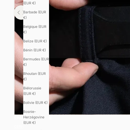
(EUR €)
Barbade (EUR
Utilisez les flèches droite et gauche pour naviguer dans les images avan
€)
Belgique (EUR
€)
Belize (EUR €)
Bénin (EUR €)
Bermudes (EUR
€)
Bhoutan (EUR
€)
Biélorussie
(EUR €)
Bolivie (EUR €)
Bosnie-
Herzégovine
SPARTIATE FEMME
(EUR €)
CEINTURES FEMME