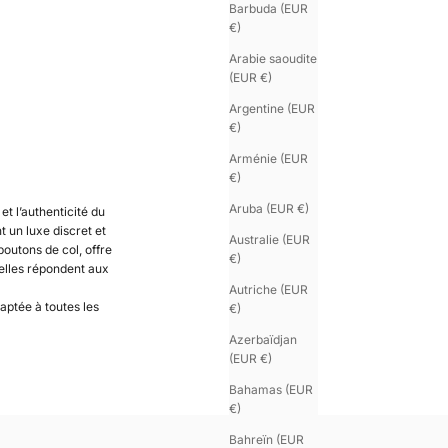
Barbuda (EUR
€)
Arabie saoudite
(EUR €)
Argentine (EUR
€)
Arménie (EUR
€)
Aruba (EUR €)
et l’authenticité du
t un luxe discret et
Australie (EUR
outons de col, offre
€)
 elles répondent aux
Autriche (EUR
aptée à toutes les
€)
Azerbaïdjan
(EUR €)
Bahamas (EUR
€)
Bahreïn (EUR