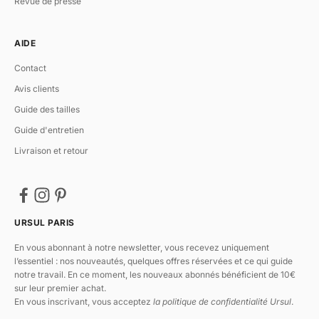
Revue de presse
Dans les deux cas,
la personnalisation
rend l’objet
unique
,
chargé de
sens
.
AIDE
Ursul Paris, l’art de personnaliser l’essentiel
Contact
Chaque porte-clés est
fabriqué en France
, dans les ateliers de nos
Avis clients
partenaires maroquiniers. À l’image de nos
bracelets personnalisés
pour
homme et femme, et de nos
tapis de souris en cuir personnalisés
, ces
Guide des tailles
créations s’inscrivent dans une vision cohérente de l’élégance
Guide d'entretien
fonctionnelle. Un luxe discret, pensé pour durer. Objets de style. Objets
de lien.
Livraison et retour
Vos porte-clés personnalisés dans notre
boutique à Paris
URSUL PARIS
Tous nos modèles sont à découvrir dans notre
bijouterie partenaire
Jagh
, au cœur du quartier de
Saint-Germain-des-Près
. Là, notre équipe
En vous abonnant à notre newsletter, vous recevez uniquement
vous accompagne dans le choix d’un objet à la fois
beau
,
utile
et
l’essentiel : nos nouveautés, quelques offres réservées et ce qui guide
personnel
.
notre travail. En ce moment, les nouveaux abonnés bénéficient de 10€
sur leur premier achat.
En vous inscrivant, vous acceptez
la politique de confidentialité Ursul
.