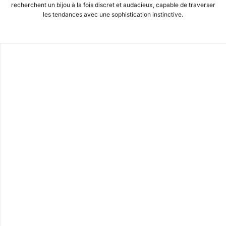
recherchent un bijou à la fois discret et audacieux, capable de traverser
les tendances avec une sophistication instinctive.
SLIM
SLIM
Bracelet chaîne argent noir
Collier homme argent noir
Prix de vente
Prix de vente
€75.00
€110.00