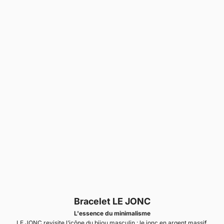
Bracelet LE JONC
L'essence du minimalisme
LE JONC revisite l’icône du bijou masculin : le jonc en argent massif.