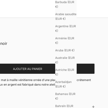
Barbuda (EUR
€)
Arabie saoudite
(EUR €)
Argentine (EUR
€)
Arménie (EUR
noir
€)
Aruba (EUR €)
Australie (EUR
€)
AJOUTER AU PANIER
Autriche (EUR
€)
 mat à maille vénitienne ornée d'une plaque effilée et discrètement
Azerbaïdjan
ux en argent est fabriqué dans notre atelier à Paris.
(EUR €)
Bahamas (EUR
€)
Bahreïn (EUR