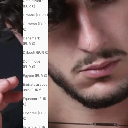
Côte d’Ivoire
(EUR €)
Croatie (EUR €)
Curaçao (EUR
€)
Danemark
(EUR €)
Djibouti (EUR €)
Dominique
(EUR €)
Égypte (EUR €)
Émirats arabes
unis (EUR €)
Équateur (EUR
€)
Érythrée (EUR
€)
Espagne (EUR