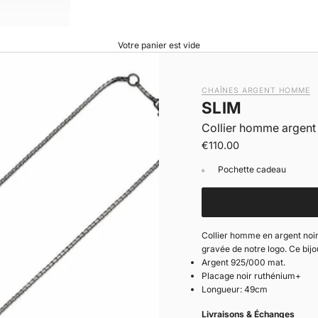
Votre panier est vide
CHAÎNES ARGENT HOMME
SLIM
Collier homme argent 
|
Prix de vente
€110.00
Pochette cadeau
Collier homme en argent noir
gravée de notre logo. Ce bijo
Argent 925/000 mat.
Placage noir
ruthénium+
Longueur: 49cm
Livraisons & Échanges