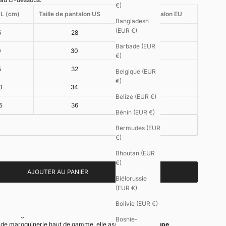
€)
UL (cm)
Taille de pantalon US
Taille de pantalon EU
Bangladesh
(EUR €)
5
28
38
Barbade (EUR
0
30
40
€)
5
32
42
Belgique (EUR
€)
0
34
44
Belize (EUR €)
5
36
46
Bénin (EUR €)
Bermudes (EUR
€)
Bhoutan (EUR
€)
AJOUTER AU PANIER
Biélorussie
(EUR €)
uve embossé se distingue par son relief graphique inspiré du motif «
Bolivie (EUR €)
s un cuir de caractère. Une pièce d’exception, où la matière capte la
eur singulière.
Bosnie-
de maroquinerie haut de gamme, elle associe une
découpe