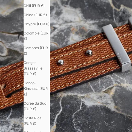
Chili (EUR €)
Chine (EUR €)
Chypre (EUR €)
Colombie (EUR
€)
Comores (EUR
€)
Congo-
Brazzaville
(EUR €)
Congo-
Kinshasa (EUR
€)
Corée du Sud
(EUR €)
Costa Rica
(EUR €)