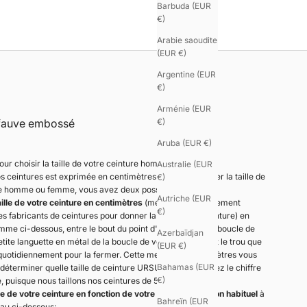
Barbuda (EUR
€)
Arabie saoudite
(EUR €)
Argentine (EUR
€)
Arménie (EUR
 fauve embossé
€)
Aruba (EUR €)
our choisir la taille de votre ceinture homme ou femme.
Australie (EUR
nos ceintures est exprimée en centimètres. Pour déterminer la taille de
€)
e homme ou femme, vous avez deux possibilités :
Autriche (EUR
taille de votre ceinture en centimètres
(mesures habituellement
€)
les fabricants de ceintures pour donner la taille d'une ceinture) en
me ci-dessous, entre le bout du point d'accroche de la boucle de
Azerbaïdjan
 petite languette en métal de la boucle de votre ceinture) et le trou que
(EUR €)
nement pour la fermer. Cette mesure en centimètres vous
Bahamas (EUR
rminer quelle taille de ceinture URSUL choisir. Prenez le chiffre
€)
e, puisque nous taillons nos ceintures de 5 cm en 5 cm.
lle de votre ceinture en fonction de votre taille de pantalon habituel
à
Bahreïn (EUR
eau ci-dessous: