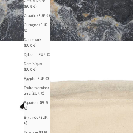
Côte d’Ivoire
(EUR €)
Croatie (EUR €)
Curaçao (EUR
€)
Danemark
(EUR €)
Djibouti (EUR €)
Dominique
(EUR €)
Égypte (EUR €)
Émirats arabes
unis (EUR €)
Équateur (EUR
€)
Érythrée (EUR
€)
Espagne (EUR