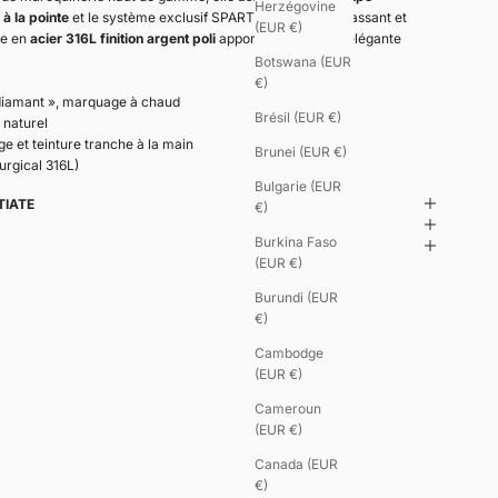
Herzégovine
à la pointe
et le système exclusif SPARTIATE à double passant et
(EUR €)
le en
acier 316L finition argent poli
apporte une tension élégante
Botswana (EUR
€)
diamant », marquage à chaud
Brésil (EUR €)
 naturel
tage et teinture tranche à la main
Brunei (EUR €)
urgical 316L)
Bulgarie (EUR
TIATE
€)
Burkina Faso
(EUR €)
Burundi (EUR
€)
Cambodge
(EUR €)
Cameroun
(EUR €)
Canada (EUR
€)