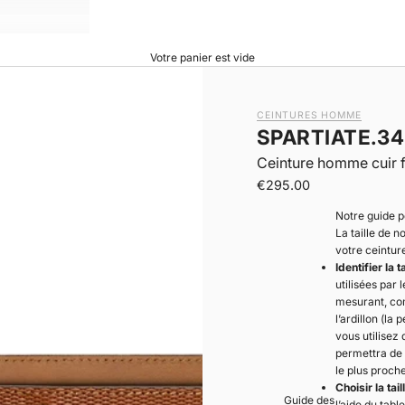
Votre panier est vide
CEINTURES HOMME
SPARTIATE.34
Ceinture homme cuir
|
Prix de vente
€295.00
Notre guide p
La taille de 
votre ceintur
Identifier la 
utilisées par 
mesurant, com
l’ardillon (la
vous utilisez quotidien
permettra de déte
le plus proch
Choisir la tai
Guide des
l’aide du tabl