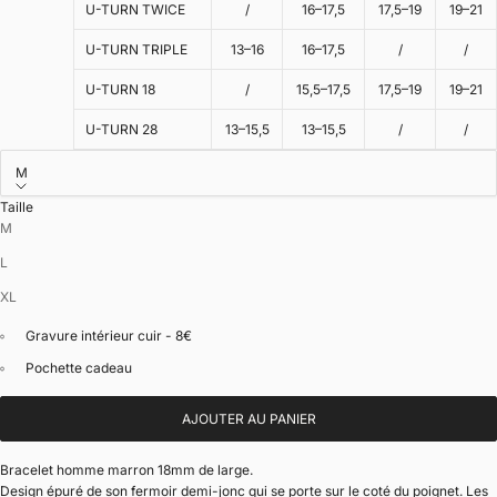
U-TURN TWICE
/
16–17,5
17,5–19
19–21
U-TURN TRIPLE
13–16
16–17,5
/
/
U-TURN 18
/
15,5–17,5
17,5–19
19–21
U-TURN 28
13–15,5
13–15,5
/
/
M
Taille
M
L
XL
Gravure intérieur cuir - 8€
Pochette cadeau
AJOUTER AU PANIER
Bracelet homme marron 18mm de large.
Design épuré de son fermoir demi-jonc qui se porte sur le coté du poignet. Les