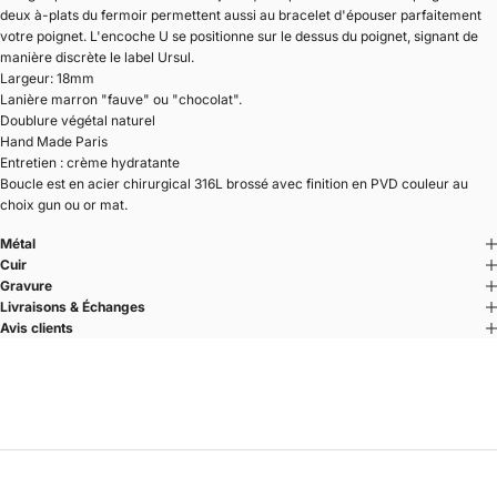
deux à-plats du fermoir permettent aussi au bracelet d'épouser parfaitement
votre poignet. L'encoche U se positionne sur le dessus du poignet, signant de
manière discrète le label Ursul.
Largeur: 18mm
Lanière marron "fauve" ou "chocolat".
Doublure végétal naturel
Hand Made Paris
Entretien : crème hydratante
Boucle est en acier chirurgical 316L brossé avec finition en PVD couleur au
choix gun ou or mat.
Métal
Cuir
Gravure
Livraisons & Échanges
Avis clients
U'TURN.18
Une ligne affirmée.