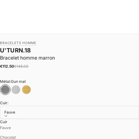
BRACELETS HOMME
U'TURN.18
Bracelet homme marron
|
Prix de vente
Prix normal
€112.50
€148.00
Métal:
Gun mat
Gun mat
Argent mat
Or mat
Cuir:
Fauve
Cuir
Fauve
Chocolat