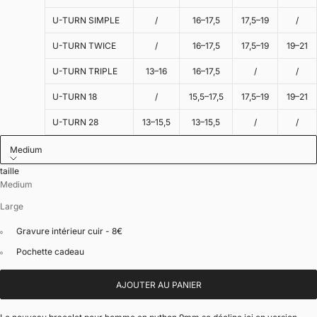
U-TURN SIMPLE
/
16–17,5
17,5–19
/
U-TURN TWICE
/
16–17,5
17,5–19
19–21
U-TURN TRIPLE
13–16
16–17,5
/
/
U-TURN 18
/
15,5–17,5
17,5–19
19–21
U-TURN 28
13–15,5
13–15,5
/
/
Medium
taille
Medium
Large
Gravure intérieur cuir - 8€
Pochette cadeau
AJOUTER AU PANIER