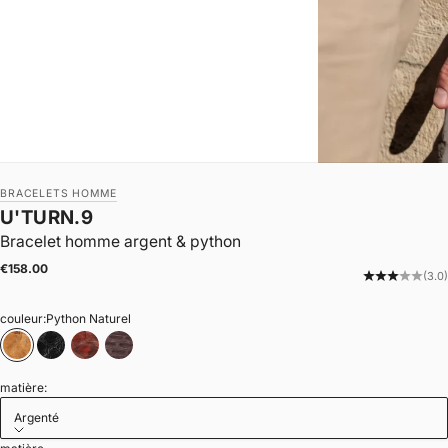
BRACELETS HOMME
U'TURN.9
Bracelet homme argent & python
|
Prix de vente
€158.00
(3.0)
couleur:
Python Naturel
Python Naturel
python noir
Python bordeaux
Python moka
matière:
Argenté