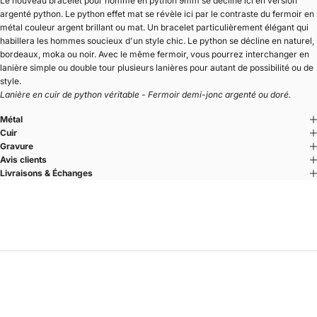
Le nouveau bracelet pour homme en python 9mm se décline ici en version
argenté python. Le python effet mat se révèle ici par le contraste du fermoir en
métal couleur argent brillant ou mat. Un bracelet particulièrement élégant qui
habillera les hommes soucieux d'un style chic. Le python se décline en naturel,
bordeaux, moka ou noir. Avec le même fermoir, vous pourrez interchanger en
lanière simple ou double tour plusieurs lanières pour autant de possibilité ou de
style.
Lanière en cuir de python véritable - Fermoir demi-jonc argenté ou doré.
Métal
Cuir
Gravure
Avis clients
Livraisons & Échanges
U-TURN.9
Un geste. Un cuir. Une ligne pure.
Le bracelet U’TURN se porte comme un détail essentiel, pensé pour
accompagner chaque instant.
Le système U’TURN
Le fermoir demi-jonc dessine un U — une ligne arrondie et plate.