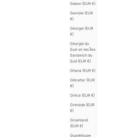
Gabon (EUR €)
Gambie (EUR
système U’TURN
€)
ermoir demi-jonc dessine un U — une ligne arrondie et plate.
Géorgie (EUR
e porte sur le côté du poignet.
€)
hoix volontaire, qui libère la ligne.
Géorgie du
coche en U, visible sur la face supérieure, n’est pas un
Sud-et-les Îles
anisme.
Sandwich du
 est un signe.
Sud (EUR €)
Ghana (EUR €)
epère discret, graphique.
églage par boutons de col, dissimulé sous le poignet, permet
Gibraltar (EUR
justement précis sans rompre la continuité.
€)
construction durable.
Grèce (EUR €)
essin juste.
Grenade (EUR
€)
Groenland
(EUR €)
Guadeloupe