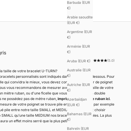
Barbuda (EUR
€)
Arabie saoudite
(EUR €)
Argentine (EUR
€)
Arménie (EUR
ris
€)
(5.0)
Aruba (EUR €)
Australie (EUR
a taille de votre bracelet U-TURN?
€)
 bracelets personnalisés sont indiqués dans le tableau ci dessous. Pour
ille qui convidra le mieux, vous devez connaître votre tour de poignet
Autriche (EUR
ous vous recommandons de mesurer avec précision la taille de votre
€)
’un mètre ruban, ou d'une ficelle que vous reportez sur un double
us ne possédez pas de mètre ruban,
imprimez votre mètre ruban ici
.
Azerbaïdjan
mesure de votre poignet se trouve pile entre deux tailles, par exemple
(EUR €)
itué pile entre notre taille SMALL et MEDIUM, vous pouvez choisir
Bahamas (EUR
lle SMALL qu’une taille MEDIUM nos bracelets étant réglables. La plus
€)
aura un effet moins serré que la plus petite des tailles.
Bahreïn (EUR