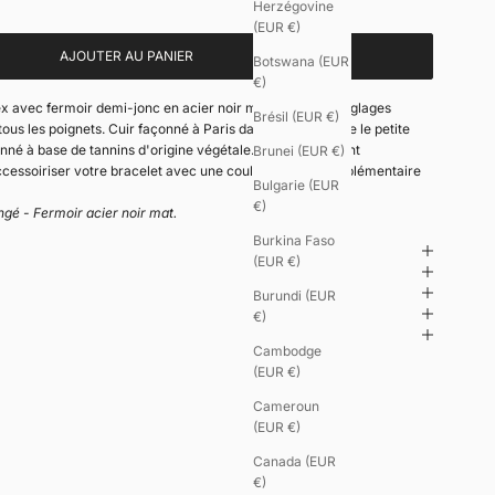
Herzégovine
(EUR €)
AJOUTER AU PANIER
Botswana (EUR
€)
ex avec fermoir demi-jonc en acier noir mat. Plusieurs réglages
Brésil (EUR €)
ous les poignets. Cuir façonné à Paris dans la tradition de le petite
anné à base de tannins d'origine végétale. Ce modèle étant
Brunei (EUR €)
cessoiriser votre bracelet avec une couleur de cuir supplémentaire
Bulgarie (EUR
€)
ngé - Fermoir acier noir mat.
Burkina Faso
(EUR €)
Burundi (EUR
€)
Cambodge
(EUR €)
Cameroun
(EUR €)
Canada (EUR
€)