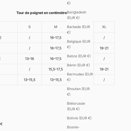
€)
Bangladesh
Tour de poignet en centimètres
(EUR €)
S
M
L
XL
Barbade (EUR
€)
E
/
16–17,5
17,5–19
/
Belgique (EUR
€)
E
/
16–17,5
17,5–19
19–21
Belize (EUR €)
E
13–16
16–17,5
/
/
Bénin (EUR €)
/
15,5–17,5
17,5–19
19–21
Bermudes (EUR
13–15,5
13–15,5
/
/
€)
Bhoutan (EUR
€)
Biélorussie
(EUR €)
Bolivie (EUR €)
8€
Bosnie-