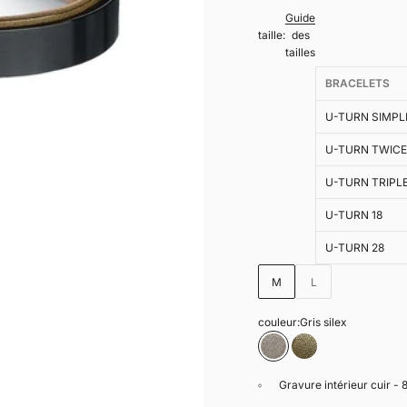
Guide
taille:
des
tailles
BRACELETS
U-TURN SIMPL
U-TURN TWIC
U-TURN TRIPL
U-TURN 18
U-TURN 28
M
L
couleur:
Gris silex
Gris silex
kaki
Gravure intérieur cuir - 