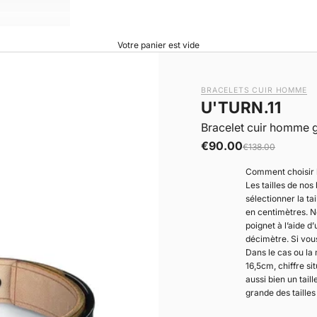
Votre panier est vide
BRACELETS CUIR HOMME
U'TURN.11
Bracelet cuir homme g
|
Prix de vente
€90.00
Prix normal
€138.00
Comment choisir l
Les tailles de nos
sélectionner la ta
en centimètres. N
poignet à l’aide d
décimètre. Si vo
Dans le cas ou la 
16,5cm, chiffre s
aussi bien un tai
grande des tailles 