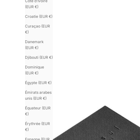
Côte d’Ivoire
(EUR €)
Croatie (EUR €)
Curaçao (EUR
€)
Danemark
(EUR €)
Djibouti (EUR €)
Dominique
(EUR €)
Égypte (EUR €)
Émirats arabes
unis (EUR €)
Équateur (EUR
€)
Érythrée (EUR
€)
Espagne (EUR