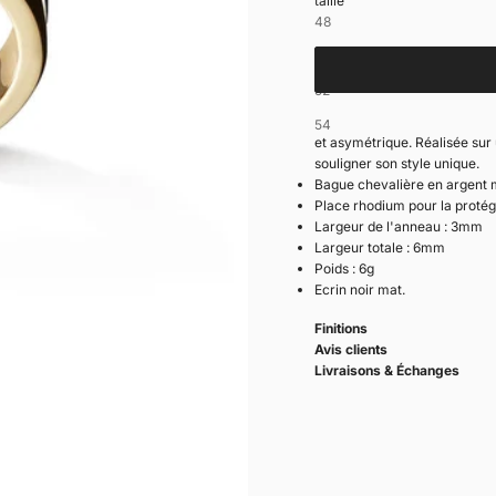
taille
Pochette cadeau
48
50
52
La chevalière Unity se porte 
54
et asymétrique. Réalisée sur
souligner son style unique.
Bague chevalière en argent m
Place rhodium pour la protég
Largeur de l'anneau : 3mm
Largeur totale : 6mm
Poids : 6g
Ecrin noir mat.
Finitions
Avis clients
Livraisons & Échanges