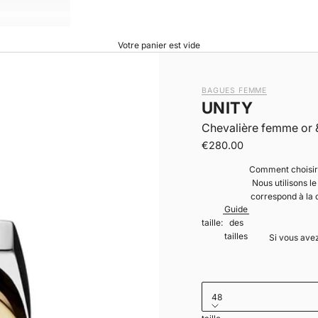
Votre panier est vide
BAGUES FEMME
UNITY
Chevalière femme or 
|
Prix de vente
€280.00
Comment choisir 
Nous utilisons le 
correspond à la circonfér
Guide
taille:
des
tailles
Si vous avez
48