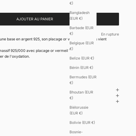
€)
Bangladesh
(EUR €)
AJOUTER AU PANIER
Barbade (EUR
à l'auriculaire. Cette chevalière à un style résolument contemporain
€)
En rupture
 une base en argent 925, son placage or vermeil 18 carats vient
Belgique (EUR
€)
assif 925/000 avec placage or vermeil 18 carats.
er de l'oxydation.
Belize (EUR €)
Bénin (EUR €)
Bermudes (EUR
€)
Bhoutan (EUR
€)
Biélorussie
(EUR €)
Bolivie (EUR €)
Bosnie-