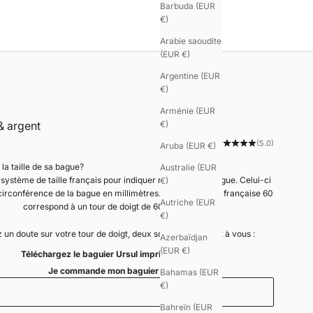
Barbuda (EUR
€)
Arabie saoudite
(EUR €)
Argentine (EUR
€)
Arménie (EUR
& argent
€)
(5.0)
Aruba (EUR €)
la taille de sa bague?
Australie (EUR
système de taille français pour indiquer nos tailles de bague. Celui-ci
€)
ence de la bague en millimètres. Ainsi, une taille française 60
Autriche (EUR
correspond à un tour de doigt de 60 mm.
€)
 un doute sur votre tour de doigt, deux solutions s’offrent à vous :
Azerbaïdjan
(EUR €)
Téléchargez le baguier Ursul imprimable
Je commande mon baguier
Bahamas (EUR
€)
Bahreïn (EUR