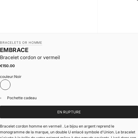
BRACELETS OR HOMME
EMBRACE
Bracelet cordon or vermeil
|
Prix de vente
€150.00
couleur:
Noir
Noir
Pochette cadeau
EN RUPTURE
Bracelet cordon homme en vermeil . Le bijou en argent reprend le
monogramme de la marque, un double U enlacé symbole d'Union. Le bracelet
s'ajuste à la taille de votre poignet grâce à des nœuds coulants. Livré dans son