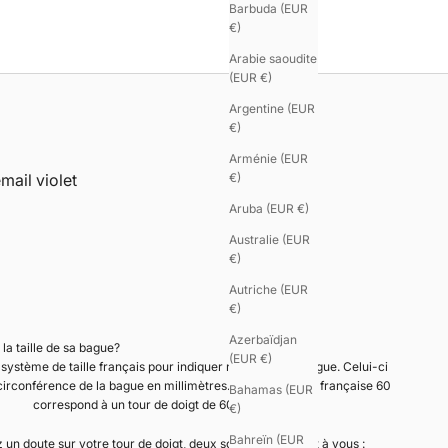
Barbuda (EUR
€)
Arabie saoudite
(EUR €)
Argentine (EUR
€)
Arménie (EUR
mail violet
€)
Aruba (EUR €)
Australie (EUR
€)
Autriche (EUR
€)
Azerbaïdjan
la taille de sa bague?
(EUR €)
système de taille français pour indiquer nos tailles de bague. Celui-ci
ence de la bague en millimètres. Ainsi, une taille française 60
Bahamas (EUR
correspond à un tour de doigt de 60 mm.
€)
Bahreïn (EUR
 un doute sur votre tour de doigt, deux solutions s’offrent à vous :