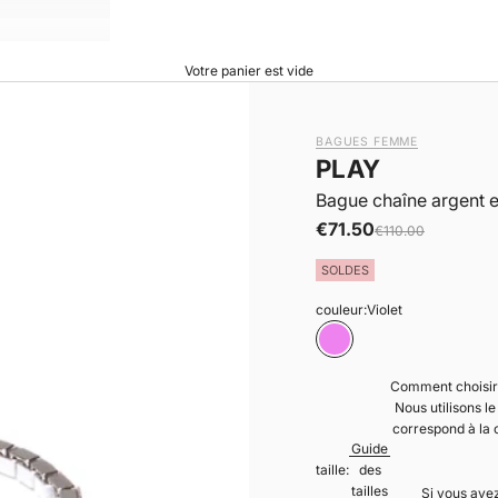
Votre panier est vide
BAGUES FEMME
PLAY
Bague chaîne argent e
|
Prix de vente
€71.50
Prix normal
€110.00
SOLDES
couleur:
Violet
Violet
Comment choisir 
Nous utilisons le 
correspond à la circonfér
Guide
taille:
des
tailles
Si vous avez