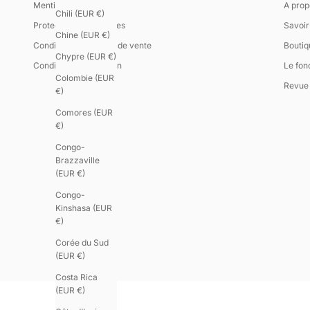
Mentions Légales
A prop
Chili (EUR €)
Protection des données
Savoir
Chine (EUR €)
Conditions générales de vente
Boutiq
Chypre (EUR €)
Conditions d'utilisation
Le fon
Colombie (EUR
Revue 
€)
Comores (EUR
€)
Congo-
Brazzaville
(EUR €)
Congo-
Kinshasa (EUR
€)
Corée du Sud
(EUR €)
Costa Rica
(EUR €)