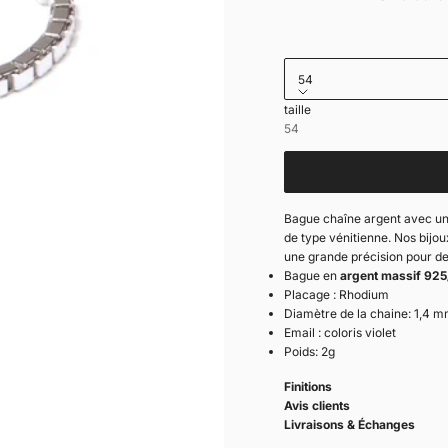
54
taille
Pochette cadeau
54
Bague chaîne argent avec un 
de type vénitienne. Nos bijou
une grande précision pour des
Bague en
argent massif 925
Placage : Rhodium
Diamètre de la chaine: 1,4 
Email : coloris violet
Poids: 2g
Finitions
Avis clients
Livraisons & Échanges