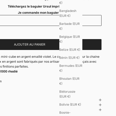
€)
Téléchargez le baguier Ursul imprimable
Bangladesh
Je commande mon baguier
(EUR €)
Barbade (EUR
€)
Belgique (EUR
€)
AJOUTER AU PANIER
Belize (EUR €)
mini-cube en argent emaillé violet. Le cube est mobile sur la chaine
Bénin (EUR €)
x en argent sont fabriqués par nos artisans bijoutiers français avec
Bermudes (EUR
 finitions parfaites.
€)
/000 rhodié
Bhoutan (EUR
mm
€)
Biélorussie
(EUR €)
Bolivie (EUR €)
Bosnie-