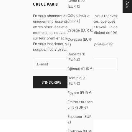
Costa Rica
Avis
URSUL PARIS
(EUR €)
Côte d’Ivoire
En vous abonnant à notre newsletter, vous recevez
(EUR €)
uniquement l’essentiel : nos nouveautés, quelques
offres réservées et ce qui guide notre travail. En ce
Croatie (EUR €)
moment, les nouveaux abonnés bénéficient de 10€
sur leur premier achat.
Curaçao (EUR
En vous inscrivant, vous acceptez
la politique de
€)
confidentialité Ursul
.
Danemark
9.5
/
10
(EUR €)
(605
avis)
Djibouti (EUR €)
Dominique
S'INSCRIRE
(EUR €)
Égypte (EUR €)
Émirats arabes
unis (EUR €)
Équateur (EUR
€)
Érythrée (EUR