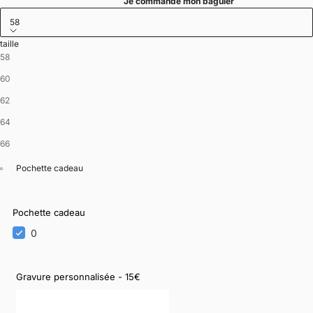
Je commande mon baguier
58
taille
58
60
62
64
66
Pochette cadeau
Pochette cadeau
0
Gravure personnalisée - 15€