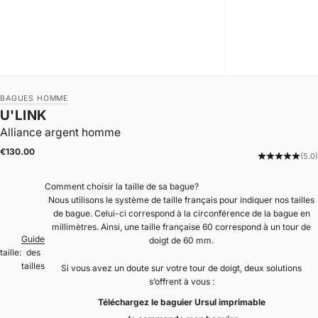
BAGUES HOMME
U'LINK
Alliance argent homme
|
Prix de vente
€130.00
(5.0)
Comment choisir la taille de sa bague?
Nous utilisons le système de taille français pour indiquer nos tailles
de bague. Celui-ci correspond à la circonférence de la bague en
millimètres. Ainsi, une taille française 60 correspond à un tour de
Guide
doigt de 60 mm.
taille:
des
tailles
Si vous avez un doute sur votre tour de doigt, deux solutions
s’offrent à vous :
Téléchargez le baguier Ursul imprimable