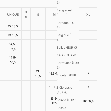
€)
Bangladesh
X
UNIQUE
S
M
L
XL
(EUR €)
S
Barbade (EUR
15–18,5
€)
13–16,5
Belgique (EUR
€)
14,5–
Belize (EUR €)
16,5
Bénin (EUR €)
14,5–
E
16,5
Bermudes (EUR
€)
13–
15,5–17
17-19
/
Bhoutan (EUR
15,5
€)
17,5–
16–17,5
/
Biélorussie
19,5
(EUR €)
15,5–
Bolivie (EUR €)
17,5–19
19–20,5
17,5
Bosnie-