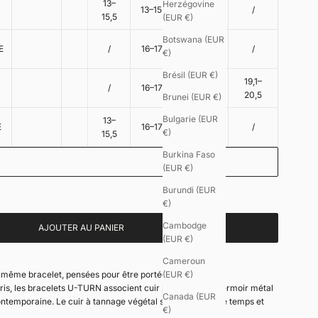
13–
Herzégovine
13–15,5
/
/
15,5
(EUR €)
Botswana (EUR
17,5–
E
/
16–17,5
/
€)
19,5
Brésil (EUR €)
17,5–
19,1–
E
/
16–17,5
19,5
20,5
Brunei (EUR €)
Bulgarie (EUR
13–
E
16–17,5
/
/
€)
15,5
Burkina Faso
(EUR €)
Burundi (EUR
€)
Cambodge
AJOUTER AU PANIER
(EUR €)
e U-TURN.
Un double tour pour l’homme, un triple tour pour la
Cameroun
 même bracelet, pensées pour être portées ensemble.
(EUR €)
is, les bracelets U-TURN associent cuir pleine fleur et fermoir métal
Canada (EUR
ontemporaine. Le cuir à tannage végétal se patine avec le temps et
€)