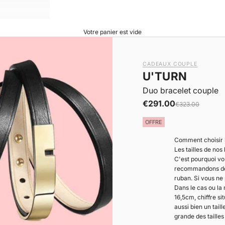
Votre panier est vide
CADEAUX COUPLE
U'TURN
Duo bracelet couple
|
Prix de vente
€291.00
Prix normal
€323.00
OFFRE
Comment choisir la
Les tailles de nos
C'est pourquoi vo
recommandons de m
ruban. Si vous ne
Dans le cas ou la 
16,5cm, chiffre s
aussi bien un tai
grande des tailles 