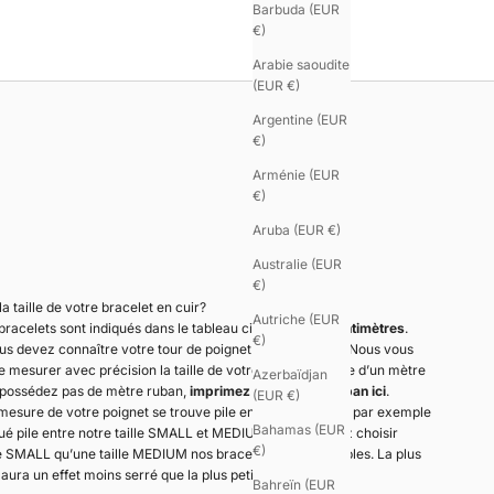
Barbuda (EUR
€)
Arabie saoudite
(EUR €)
Argentine (EUR
€)
Arménie (EUR
€)
Aruba (EUR €)
Australie (EUR
€)
 taille de votre bracelet en cuir?
Autriche (EUR
 bracelets sont indiqués dans le tableau ci dessous en
centimètres
.
€)
us devez connaître votre tour de poignet en centimètre. Nous vous
esurer avec précision la taille de votre poignet à l’aide d’un mètre
Azerbaïdjan
 possédez pas de mètre ruban,
imprimez votre mètre ruban ici
.
(EUR €)
mesure de votre poignet se trouve pile entre deux tailles, par exemple
Bahamas (EUR
itué pile entre notre taille SMALL et MEDIUM, vous pouvez choisir
€)
lle SMALL qu’une taille MEDIUM nos bracelets étant réglables. La plus
aura un effet moins serré que la plus petite des tailles.
Bahreïn (EUR