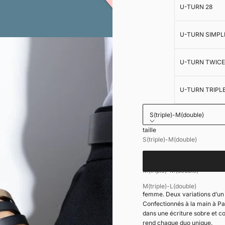
U-TURN 28
U-TURN SIMPL
U-TURN TWIC
U-TURN TRIPL
S(triple)-M(double)
taille
Pochette cadeau
S(triple)-M(double)
S(triple)-L(double)
M(triple)-M(double)
Bracelets duo homme femm
M(triple)-L(double)
femme. Deux variations d’un
Confectionnés à la main à Par
dans une écriture sobre et c
rend chaque duo unique.