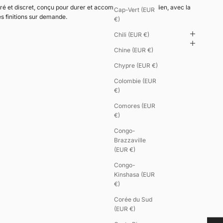
ré et discret, conçu pour durer et accompagner le quotidien, avec la
Cap-Vert (EUR
es finitions sur demande.
€)
Chili (EUR €)
Chine (EUR €)
Chypre (EUR €)
Colombie (EUR
€)
Comores (EUR
€)
Congo-
Brazzaville
(EUR €)
Congo-
Kinshasa (EUR
€)
Corée du Sud
(EUR €)