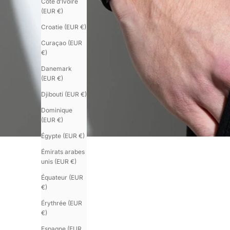
Côte d’Ivoire
(EUR €)
Croatie (EUR €)
Curaçao (EUR
€)
Danemark
(EUR €)
Djibouti (EUR €)
Dominique
(EUR €)
Égypte (EUR €)
Émirats arabes
unis (EUR €)
Équateur (EUR
€)
Érythrée (EUR
€)
Espagne (EUR