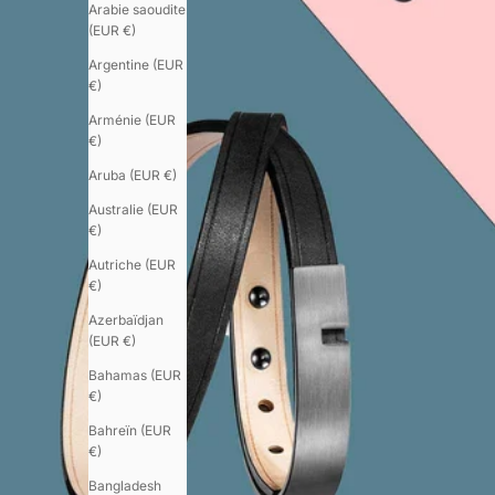
Arabie saoudite
(EUR €)
Argentine (EUR
€)
Arménie (EUR
€)
Aruba (EUR €)
Australie (EUR
€)
Autriche (EUR
€)
Azerbaïdjan
(EUR €)
Bahamas (EUR
€)
Bahreïn (EUR
€)
Bangladesh