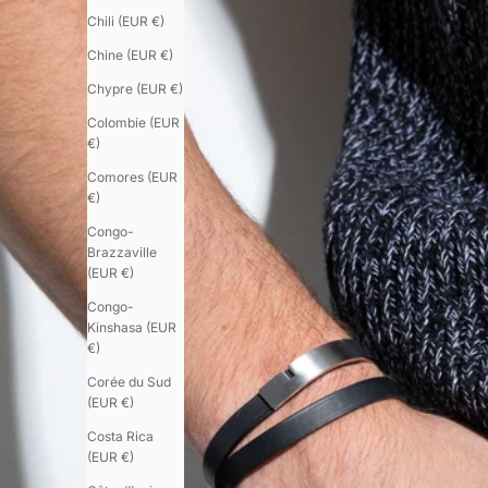
Chili (EUR €)
Chine (EUR €)
Chypre (EUR €)
Colombie (EUR
€)
Comores (EUR
€)
Congo-
Brazzaville
(EUR €)
Congo-
Kinshasa (EUR
€)
Corée du Sud
(EUR €)
Costa Rica
(EUR €)