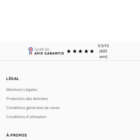
VERTIGO.5
VERTIGO.9
Bracelet jonc or twisté
Bracelet jonc or twisté large
Prix de vente
Prix de vente
€240.00
€290.00
LÉGAL
Mentions Légales
Protection des données
Conditions générales de vente
Conditions d'utilisation
À PROPOS