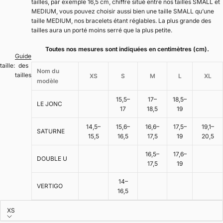
tailles, par exemple 16,5 cm, chiffre situé entre nos tailles SMALL et
MEDIUM, vous pouvez choisir aussi bien une taille SMALL qu’une
taille MEDIUM, nos bracelets étant réglables. La plus grande des
tailles aura un porté moins serré que la plus petite.
Toutes nos mesures sont indiquées en centimètres (cm).
Guide
taille:
des
Nom du
tailles
XS
S
M
L
XL
modèle
15,5–
17–
18,5–
LE JONC
17
18,5
19
14,5–
15,6–
16,6–
17,5–
19,1–
SATURNE
15,5
16,5
17,5
19
20,5
16,5–
17,6–
DOUBLE U
17,5
19
14–
VERTIGO
16,5
XS