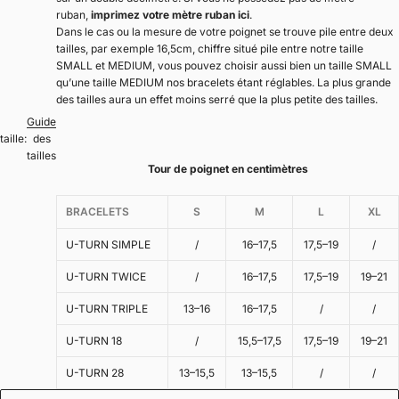
ruban,
imprimez votre mètre ruban ici
.
Dans le cas ou la mesure de votre poignet se trouve pile entre deux
tailles, par exemple 16,5cm, chiffre situé pile entre notre taille
SMALL et MEDIUM, vous pouvez choisir aussi bien un taille SMALL
qu’une taille MEDIUM nos bracelets étant réglables. La plus grande
des tailles aura un effet moins serré que la plus petite des tailles.
Guide
taille:
des
tailles
Tour de poignet en centimètres
BRACELETS
S
M
L
XL
U-TURN SIMPLE
/
16–17,5
17,5–19
/
U-TURN TWICE
/
16–17,5
17,5–19
19–21
U-TURN TRIPLE
13–16
16–17,5
/
/
U-TURN 18
/
15,5–17,5
17,5–19
19–21
U-TURN 28
13–15,5
13–15,5
/
/