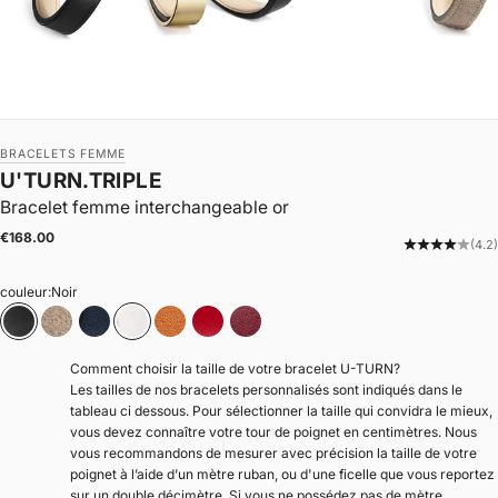
BRACELETS FEMME
U'TURN.TRIPLE
Bracelet femme interchangeable or
|
Prix de vente
€168.00
(4.2)
couleur:
Noir
Noir
Noisette
Bleu navy
Blanc
Camel
Rouge
Bordeaux
Comment choisir la taille de votre bracelet U-TURN?
Les tailles de nos bracelets personnalisés sont indiqués dans le
tableau ci dessous. Pour sélectionner la taille qui convidra le mieux,
vous devez connaître votre tour de poignet en centimètres. Nous
vous recommandons de mesurer avec précision la taille de votre
poignet à l’aide d’un mètre ruban, ou d'une ficelle que vous reportez
sur un double décimètre. Si vous ne possédez pas de mètre