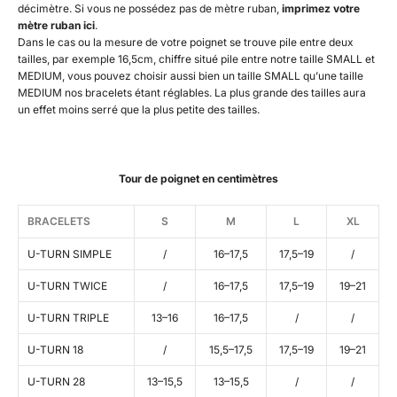
décimètre. Si vous ne possédez pas de mètre ruban,
imprimez votre
mètre ruban ici
.
Dans le cas ou la mesure de votre poignet se trouve pile entre deux
tailles, par exemple 16,5cm, chiffre situé pile entre notre taille SMALL et
MEDIUM, vous pouvez choisir aussi bien un taille SMALL qu’une taille
MEDIUM nos bracelets étant réglables. La plus grande des tailles aura
un effet moins serré que la plus petite des tailles.
Tour de poignet en centimètres
BRACELETS
S
M
L
XL
U-TURN SIMPLE
/
16–17,5
17,5–19
/
U-TURN TWICE
/
16–17,5
17,5–19
19–21
U-TURN TRIPLE
13–16
16–17,5
/
/
U-TURN 18
/
15,5–17,5
17,5–19
19–21
U-TURN 28
13–15,5
13–15,5
/
/